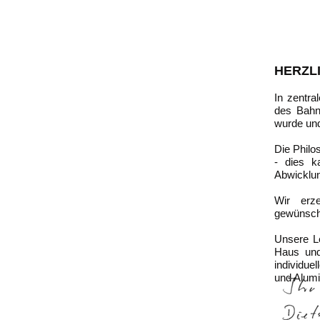
HERZL
In zentra
des Bahn
wurde und 
Die Philo
- dies ka
Abwicklun
Wir erz
gewünscht
Unsere Le
Haus und
individue
und Alum