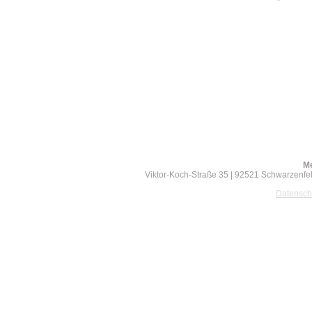
M
Viktor-Koch-Straße 35 | 92521 Schwarzenfeld
Datensch